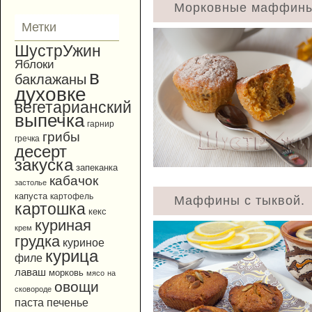
Морковные маффины
Метки
ШустрУжин
Яблоки
в
баклажаны
духовке
вегетарианский
выпечка
гарнир
грибы
гречка
десерт
закуска
запеканка
кабачок
застолье
капуста
картофель
Маффины с тыквой.
картошка
кекс
куриная
крем
грудка
куриное
курица
филе
лаваш
морковь
мясо
на
овощи
сковороде
паста
печенье