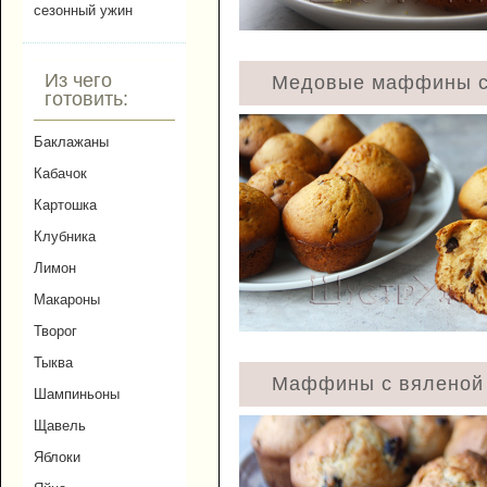
сезонный ужин
Из чего
Медовые маффины с
готовить:
Баклажаны
Кабачок
Картошка
Клубника
Лимон
Макароны
Творог
Тыква
Маффины с вяленой 
Шампиньоны
Щавель
Яблоки