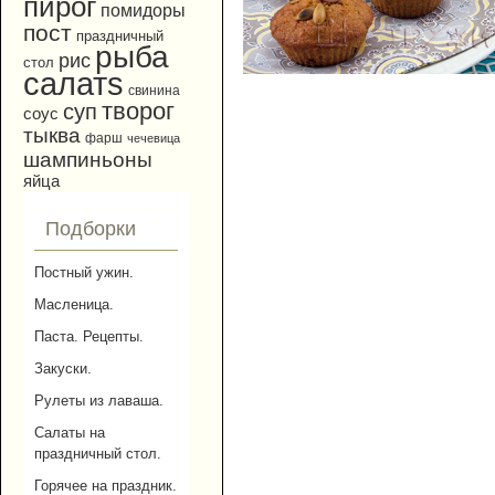
пирог
помидоры
пост
праздничный
рыба
рис
стол
салатs
свинина
творог
суп
соус
тыква
фарш
чечевица
шампиньоны
яйца
Подборки
Постный ужин.
Масленица.
Паста. Рецепты.
Закуски.
Рулеты из лаваша.
Салаты на
праздничный стол.
Горячее на праздник.