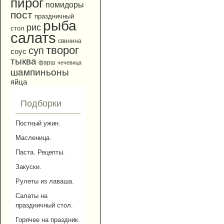
пирог
помидоры
пост
праздничный
рыба
рис
стол
салатs
свинина
творог
суп
соус
тыква
фарш
чечевица
шампиньоны
яйца
Подборки
Постный ужин.
Масленица.
Паста. Рецепты.
Закуски.
Рулеты из лаваша.
Салаты на
праздничный стол.
Горячее на праздник.