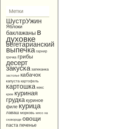
Метки
ШустрУжин
Яблоки
в
баклажаны
духовке
вегетарианский
выпечка
гарнир
грибы
гречка
десерт
закуска
запеканка
кабачок
застолье
капуста
картофель
картошка
кекс
куриная
крем
грудка
куриное
курица
филе
лаваш
морковь
мясо
на
овощи
сковороде
паста
печенье