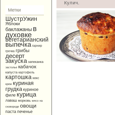
Кулич.
Метки
ШустрУжин
Яблоки
в
баклажаны
духовке
вегетарианский
выпечка
гарнир
грибы
гречка
десерт
закуска
запеканка
кабачок
застолье
капуста
картофель
картошка
кекс
куриная
крем
грудка
куриное
курица
филе
лаваш
морковь
мясо
на
овощи
сковороде
паста
печенье