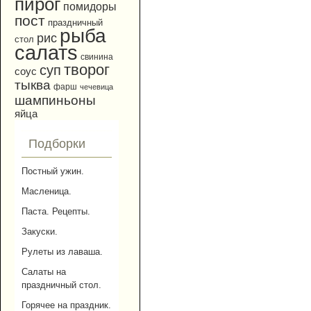
пирог
помидоры
пост
праздничный
рыба
рис
стол
салатs
свинина
творог
суп
соус
тыква
фарш
чечевица
шампиньоны
яйца
Подборки
Постный ужин.
Масленица.
Паста. Рецепты.
Закуски.
Рулеты из лаваша.
Салаты на
праздничный стол.
Горячее на праздник.